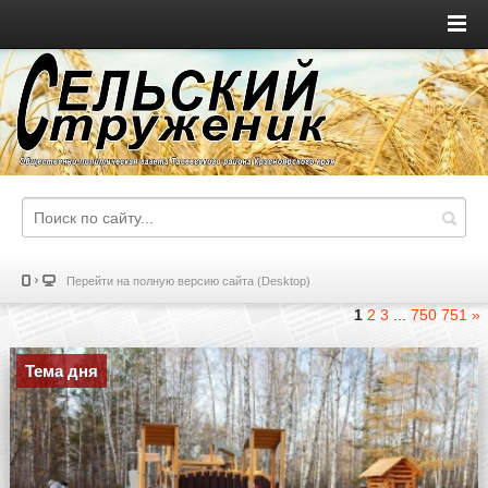
Перейти на полную версию сайта (Desktop)
1
2
3
...
750
751
»
Тема дня