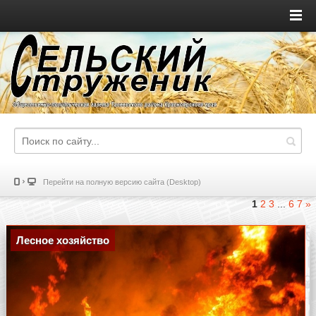
Перейти на полную версию сайта (Desktop)
1
2
3
...
6
7
»
Лесное хозяйство