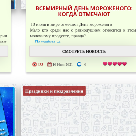
ВСЕМИРНЫЙ ДЕНЬ МОРОЖЕНОГО:
КОГДА ОТМЕЧАЮТ
10 июня в мире отмечают День мороженого
Мало кто среди нас с равнодушием относится к это
ории
молочному продукту, правда?
чало
Подробнее →
...
 Она
СМОТРЕТЬ НОВОСТЬ
дан.
433
10 Июн 2021
0
Праздники и поздравления