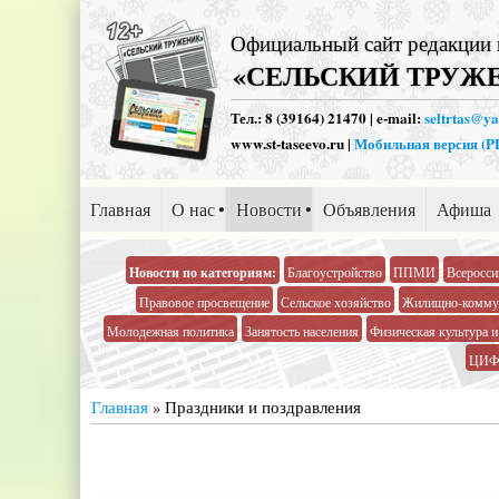
Официальный сайт редакции 
«СЕЛЬСКИЙ ТРУЖ
Тел.: 8 (39164) 21470 | e-mail:
seltrtas@y
www.st-taseevo.ru |
Мобильная версия (
Главная
О нас
Новости
Объявления
Афиша
Новости по категориям:
Благоустройство
ППМИ
Всеросси
Правовое просвещение
Сельское хозяйство
Жилищно-коммун
Молодежная политика
Занятость населения
Физическая культура и
ЦИФ
Главная
»
Праздники и поздравления