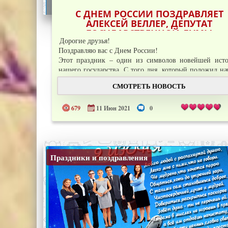
С ДНЕМ РОССИИ ПОЗДРАВЛЯЕТ
АЛЕКСЕЙ ВЕЛЛЕР, ДЕПУТАТ
ГОСУДАРСТВЕННОЙ ДУМЫ
Дорогие друзья!
Поздравляю вас с Днем России!
Этот праздник – один из символов новейшей ист
нашего государства. С того дня, который положил на
рождению современной России, прошла целая эпоха.
СМОТРЕТЬ НОВОСТЬ
коренным образом изменила жизнь страны и ее граж
Сдав непростой экзамен переходного периода,
Подробнее →
...
679
11 Июн 2021
0
Праздники и поздравления