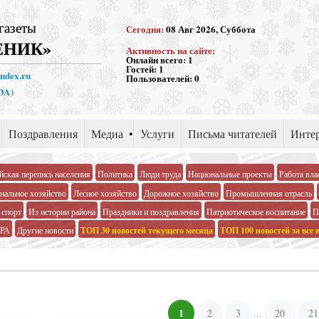
газеты
Сегодня:
08 Авг 2026, Суббота
ЕНИК»
Активность на сайте:
Онлайн всего:
1
Гостей:
1
andex.ru
Пользователей:
0
PDA)
Поздравления
Медиа
Услуги
Письма читателей
Интер
йская перепись населения
Политика
Люди труда
Национальные проекты
Работа вла
альное хозяйство
Лесное хозяйство
Дорожное хозяйство
Промышленная отрасль
 спорт
Из истории района
Праздники и поздравления
Патриотическое воспитание
П
РА
Другие новости
ТОП 30 новостей текущего месяца
ТОП 100 новостей за все 
1
2
3
20
21
...