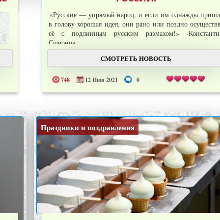
«Русские — упрямый народ, и если им однажды приш
в голову хорошая идея, они рано или поздно осуществ
её с подлинным русским размахом!» -Константи
Симонов.
Мы живем в самом центре
СМОТРЕТЬ НОВОСТЬ
Подробнее →
...
748
12 Июн 2021
0
Праздники и поздравления