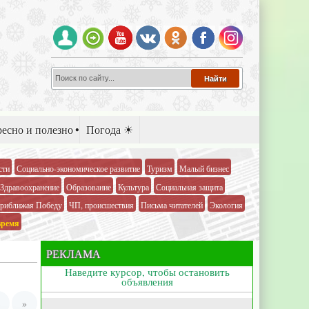
есно и полезно
Погода ☀
сти
Социально-экономическое развитие
Туризм
Малый бизнес
Здравоохранение
Образование
Культура
Социальная защита
риближая Победу
ЧП, происшествия
Письма читателей
Экология
время
РЕКЛАМА
Наведите курсор, чтобы остановить
объявления
»