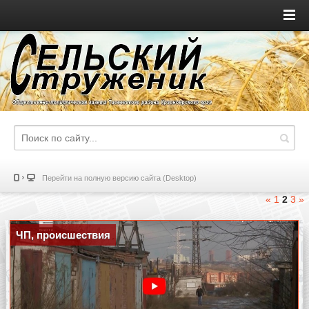
Перейти на полную версию сайта (Desktop)
«
1
2
3
»
ЧП, происшествия