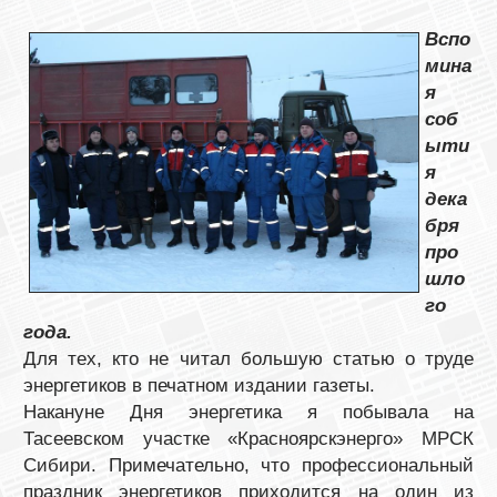
Вспо
мина
я
соб
ыти
я
дека
бря
про
шло
го
года.
Для тех, кто не читал большую статью о труде
энергетиков в печатном издании газеты.
Накануне Дня энергетика я побывала на
Тасеевском участке «Красноярскэнерго» МРСК
Сибири. Примечательно, что профессиональный
праздник энергетиков приходится на один из