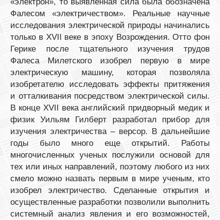
«электрон», то выявленная сила была обозначена
Фалесом «электричеством». Реальные научные
исследования электрической природы начинались
только в XVII веке в эпоху Возрождения. Отто фон
Герике после тщательного изучения трудов
Фалеса Милетского изобрел первую в мире
электрическую машину, которая позволяла
изобретателю исследовать эффекты притяжения
и отталкивания посредством электрической силы.
В конце XVII века английский придворный медик и
физик Уильям Гилберт разработал прибор для
изучения электричества – версор. В дальнейшие
годы было много еще открытий. Работы
многочисленных ученых послужили основой для
тех или иных направлений, поэтому любого из них
смело можно назвать первым в мире ученым, кто
изобрел электричество. Сделанные открытия и
осуществленные разработки позволили выполнить
системный анализ явления и его возможностей,