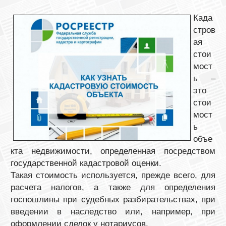
Када
стров
ая
стои
мост
ь –
это
стои
мост
ь
объе
кта недвижимости, определенная посредством
государственной кадастровой оценки.
Такая стоимость используется, прежде всего, для
расчета налогов, а также для определения
госпошлины при судебных разбирательствах, при
введении в наследство или, например, при
оформлении сделок у нотариусов.