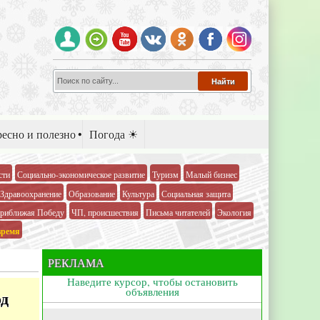
есно и полезно
Погода ☀
сти
Социально-экономическое развитие
Туризм
Малый бизнес
Здравоохранение
Образование
Культура
Социальная защита
риближая Победу
ЧП, происшествия
Письма читателей
Экология
время
РЕКЛАМА
Наведите курсор, чтобы остановить
объявления
од