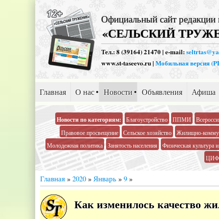
Официальный сайт редакции 
«СЕЛЬСКИЙ ТРУЖ
Тел.: 8 (39164) 21470 | e-mail:
seltrtas@y
www.st-taseevo.ru |
Мобильная версия (
Главная
О нас
Новости
Объявления
Афиша
Новости по категориям:
Благоустройство
ППМИ
Всеросси
Правовое просвещение
Сельское хозяйство
Жилищно-коммун
Молодежная политика
Занятость населения
Физическая культура и
ЦИФ
Главная
»
2020
»
Январь
»
9
»
Как изменилось качество жи