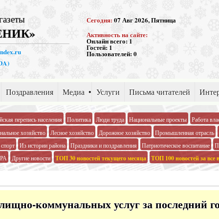
газеты
Сегодня:
07 Авг 2026, Пятница
ЕНИК»
Активность на сайте:
Онлайн всего:
1
Гостей:
1
andex.ru
Пользователей:
0
PDA)
Поздравления
Медиа
Услуги
Письма читателей
Интер
йская перепись населения
Политика
Люди труда
Национальные проекты
Работа вла
альное хозяйство
Лесное хозяйство
Дорожное хозяйство
Промышленная отрасль
 спорт
Из истории района
Праздники и поздравления
Патриотическое воспитание
П
РА
Другие новости
ТОП 30 новостей текущего месяца
ТОП 100 новостей за все 
лищно-коммунальных услуг за последний г