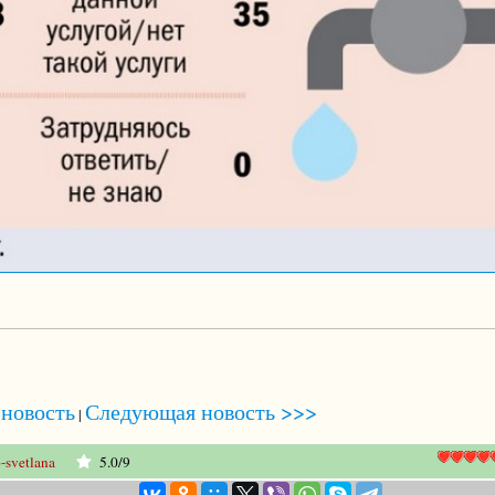
новость
Следующая новость >>>
|
-svetlana
5.0
/
9