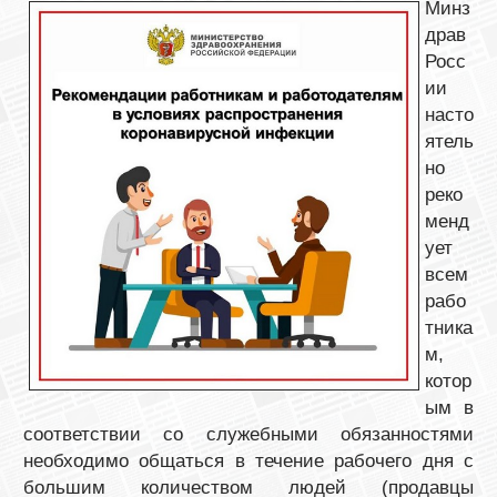
Минз
драв
Росс
ии
насто
ятель
но
реко
менд
ует
всем
рабо
тника
м,
котор
ым в
соответствии со служебными обязанностями
необходимо общаться в течение рабочего дня с
большим количеством людей (продавцы