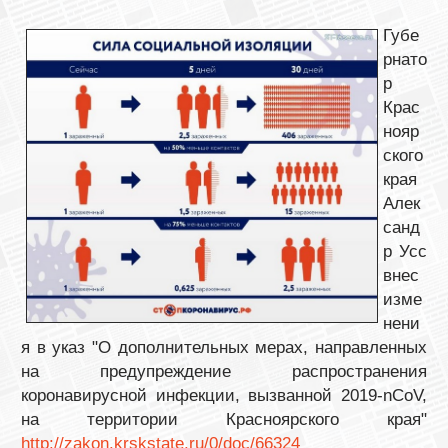
Губе
рнато
р
Крас
нояр
ского
края
Алек
санд
р Усс
внес
изме
нени
я в указ "О дополнительных мерах, направленных
на предупреждение распространения
коронавирусной инфекции, вызванной 2019-nCoV,
на территории Красноярского края"
http://zakon.krskstate.ru/0/doc/66324