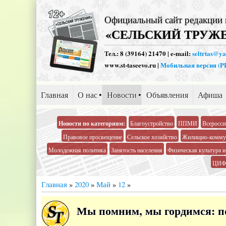
Официальный сайт редакции 
«СЕЛЬСКИЙ ТРУЖ
Тел.: 8 (39164) 21470 | e-mail:
seltrtas@y
www.st-taseevo.ru |
Мобильная версия (
Главная
О нас
Новости
Объявления
Афиша
Новости по категориям:
Благоустройство
ППМИ
Всеросси
Правовое просвещение
Сельское хозяйство
Жилищно-коммун
Молодежная политика
Занятость населения
Физическая культура и
ЦИФ
Главная
»
2020
»
Май
»
12
»
Мы помним, мы гордимся: по