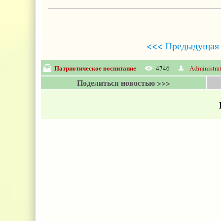
<<< Предыдущая 
Патриотическое воспитание
4746
Administra
Поделиться новостью >>>
Е