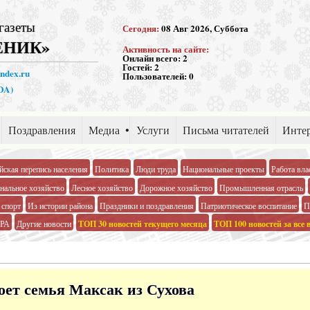
газеты
Сегодня:
08 Авг 2026, Суббота
ЕНИК»
Активность на сайте:
Онлайн всего:
2
Гостей:
2
andex.ru
Пользователей:
0
PDA)
Поздравления
Медиа
Услуги
Письма читателей
Интер
йская перепись населения
Политика
Люди труда
Национальные проекты
Работа вла
альное хозяйство
Лесное хозяйство
Дорожное хозяйство
Промышленная отрасль
 спорт
Из истории района
Праздники и поздравления
Патриотическое воспитание
П
РА
Другие новости
ТОП 30 новостей текущего месяца
ТОП 100 новостей за все 
ет семья Максак из Сухова