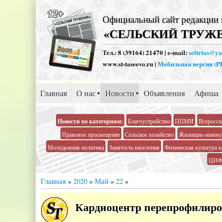
Официальный сайт редакции 
«СЕЛЬСКИЙ ТРУЖ
Тел.: 8 (39164) 21470 | e-mail:
seltrtas@y
www.st-taseevo.ru |
Мобильная версия (
Главная
О нас
Новости
Объявления
Афиша
Новости по категориям:
Благоустройство
ППМИ
Всеросси
Правовое просвещение
Сельское хозяйство
Жилищно-коммун
Молодежная политика
Занятость населения
Физическая культура и
ЦИФ
Главная
»
2020
»
Май
»
22
»
Кардиоцентр перепрофилиро