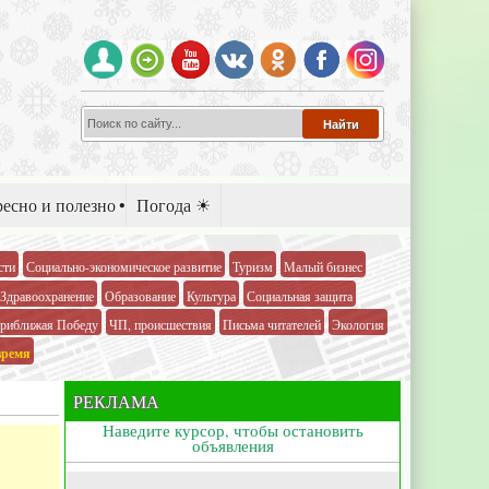
есно и полезно
Погода ☀
сти
Социально-экономическое развитие
Туризм
Малый бизнес
Здравоохранение
Образование
Культура
Социальная защита
риближая Победу
ЧП, происшествия
Письма читателей
Экология
время
РЕКЛАМА
Наведите курсор, чтобы остановить
объявления