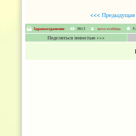
<<< Предыдущая 
Здравоохранение
3813
nevo-svetlana
5
Поделиться новостью >>>
Е