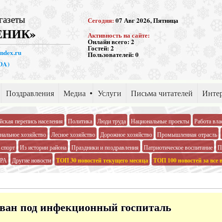
газеты
Сегодня:
07 Авг 2026, Пятница
ЕНИК»
Активность на сайте:
Онлайн всего:
2
Гостей:
2
andex.ru
Пользователей:
0
PDA)
Поздравления
Медиа
Услуги
Письма читателей
Интер
йская перепись населения
Политика
Люди труда
Национальные проекты
Работа вла
альное хозяйство
Лесное хозяйство
Дорожное хозяйство
Промышленная отрасль
 спорт
Из истории района
Праздники и поздравления
Патриотическое воспитание
П
РА
Другие новости
ТОП 30 новостей текущего месяца
ТОП 100 новостей за все 
ван под инфекционный госпиталь