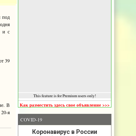
н под
годня
с и с
ют 39
This feature is for Premium users only!
не. В
Как разместить здесь свое объявление >>>
20-я
COVID-19