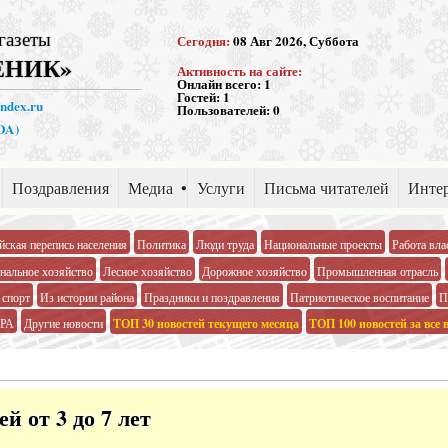
газеты
Сегодня:
08 Авг 2026, Суббота
ЕНИК»
Активность на сайте:
Онлайн всего:
1
Гостей:
1
andex.ru
Пользователей:
0
PDA)
Поздравления
Медиа
Услуги
Письма читателей
Интер
йская перепись населения
Политика
Люди труда
Национальные проекты
Работа вла
альное хозяйство
Лесное хозяйство
Дорожное хозяйство
Промышленная отрасль
 спорт
Из истории района
Праздники и поздравления
Патриотическое воспитание
П
РА
Другие новости
ТОП 30 новостей текущего месяца
ТОП 100 новостей за все 
й от 3 до 7 лет