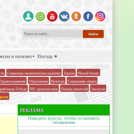
есно и полезно
Погода ☀
сти
Социально-экономическое развитие
Туризм
Малый бизнес
Здравоохранение
Образование
Культура
Социальная защита
риближая Победу
ЧП, происшествия
Письма читателей
Экология
время
РЕКЛАМА
Наведите курсор, чтобы остановить
объявления