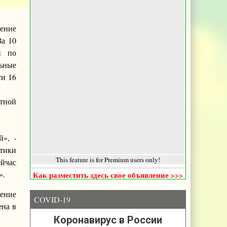
ение
За 10
и по
ьные
ти 16
атной
», -
тики
This feature is for Premium users only!
ейчас
».
Как разместить здесь свое объявление >>>
ление
COVID-19
ена в