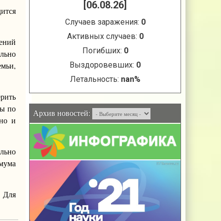
дится
ений
льно
емьи,
рить
ты по
Архив новостей:
ьно и
льно
имума
. Для