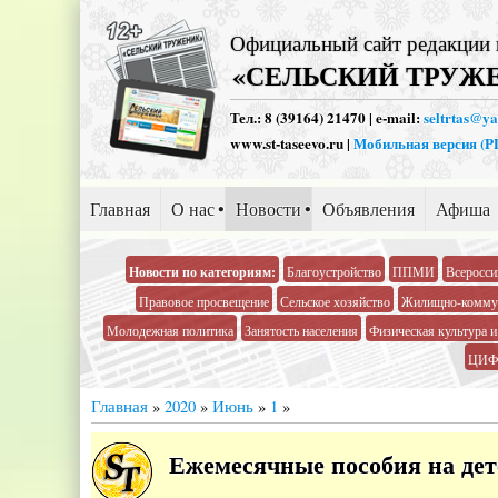
Официальный сайт редакции 
«СЕЛЬСКИЙ ТРУЖ
Тел.: 8 (39164) 21470 | e-mail:
seltrtas@y
www.st-taseevo.ru |
Мобильная версия (
Главная
О нас
Новости
Объявления
Афиша
Новости по категориям:
Благоустройство
ППМИ
Всеросси
Правовое просвещение
Сельское хозяйство
Жилищно-коммун
Молодежная политика
Занятость населения
Физическая культура и
ЦИФ
Главная
»
2020
»
Июнь
»
1
»
Ежемесячные пособия на дете