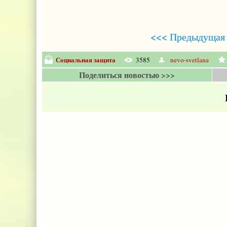
<<< Предыдущая 
Социальная защита
3585
nevo-svetlana
Поделиться новостью >>>
Е