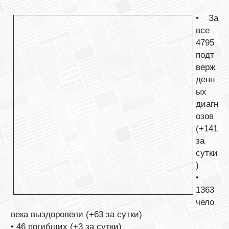
• За
все
4795
подт
верж
денн
ых
диагн
озов
(+141
за
сутки
)
•
1363
чело
века выздоровели (+63 за сутки)
• 46 погибших (+3 за сутки)