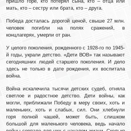
пришло горе, кто потерял сына, кто – отца или
мать, кто – сестру или брата, кто – друга.
Победа досталась дорогой ценой, свыше 27 млн.
человек погибли на полях сражений, в
концлагерях, умерли от ран.
У целого поколения, рожденного с 1928-го по 1945-
й годы, украли детство. «Дети ВОВ» так называют
сегодняшних людей старшего поколения. И дело
здесь не только в дате рождения, их воспитала
война.
Война искалечила тысячи детских судеб, отняла
светлое и радостное детство. Дети войны, как
могли, приближали Победу в меру своих, хоть и
маленьких, хоть и слабых, сил. Они хлебнули
горя полной чашей, может быть, слишком
большой для маленького человека, ведь начало
войны совпало для них с началом жизни. Сколько