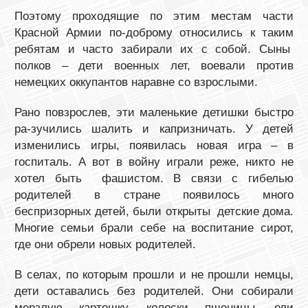
Поэтому проходящие по этим местам части
Красной Армии по-доброму относились к таким
ребятам и часто забирали их с собой. Сыны
полков – дети военных лет, воевали против
немецких оккупантов наравне со взрослыми.
Рано повзрослев, эти маленькие детишки быстро
ра-зучились шалить и капризничать. У детей
изменились игры, появилась новая игра – в
госпиталь. А вот в войну играли реже, никто не
хотел быть фашистом. В связи с гибелью
родителей в стране появилось много
беспризорных детей, были открыты детские дома.
Многие семьи брали себе на воспитание сирот,
где они обрели новых родителей.
В селах, по которым прошли и не прошли немцы,
дети оставались без родителей. Они собирали
мерзлую картошку, колоски пшеницы, ели