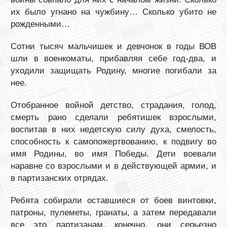
их было угнано на чужбину… Сколько убито не
рожденными…
Сотни тысяч мальчишек и девчонок в годы ВОВ
шли в военкоматы, прибавляя себе год-два, и
уходили защищать Родину, многие погибали за
нее.
Отобранное войной детство, страдания, голод,
смерть рано сделали ребятишек взрослыми,
воспитав в них недетскую силу духа, смелость,
способность к самопожертвованию, к подвигу во
имя Родины, во имя Победы. Дети воевали
наравне со взрослыми и в действующей армии, и
в партизанских отрядах.
Ребята собирали оставшиеся от боев винтовки,
патроны, пулеметы, гранаты, а затем передавали
все это партизанам, конечно, они серьезно