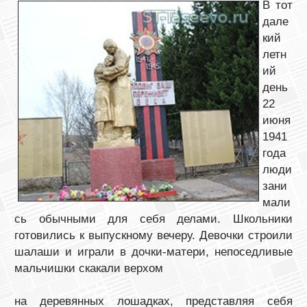
В тот
дале
кий
летн
ий
день
22
июня
1941
года
люди
зани
мали
сь обычными для себя делами. Школьники
готовились к выпускному вечеру. Девочки строили
шалаши и играли в дочки-матери, непоседливые
мальчишки скакали верхом
на деревянных лошадках, представляя себя