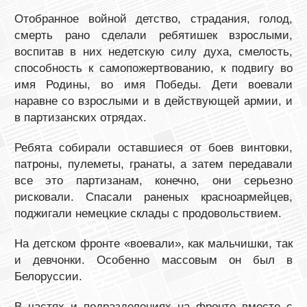
Отобранное войной детство, страдания, голод,
смерть рано сделали ребятишек взрослыми,
воспитав в них недетскую силу духа, смелость,
способность к самопожертвованию, к подвигу во
имя Родины, во имя Победы. Дети воевали
наравне со взрослыми и в действующей армии, и
в партизанских отрядах.
Ребята собирали оставшиеся от боев винтовки,
патроны, пулеметы, гранаты, а затем передавали
все это партизанам, конечно, они серьезно
рисковали. Спасали раненых красноармейцев,
поджигали немецкие склады с продовольствием.
На детском фронте «воевали», как мальчишки, так
и девчонки. Особенно массовым он был в
Белоруссии.
В частях и подразделениях на фронте вместе с