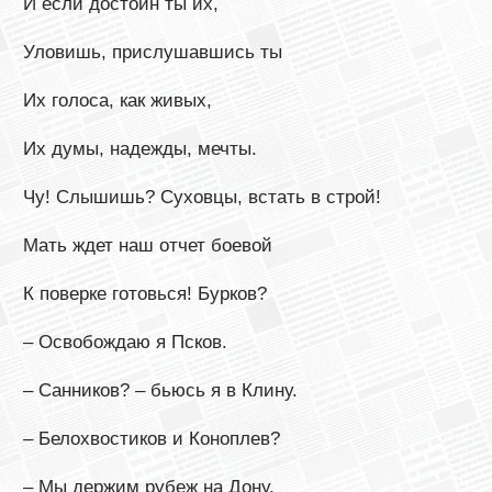
И если достоин ты их,
Уловишь, прислушавшись ты
Их голоса, как живых,
Их думы, надежды, мечты.
Чу! Слышишь? Суховцы, встать в строй!
Мать ждет наш отчет боевой
К поверке готовься! Бурков?
– Освобождаю я Псков.
– Санников? – бьюсь я в Клину.
– Белохвостиков и Коноплев?
– Мы держим рубеж на Дону.