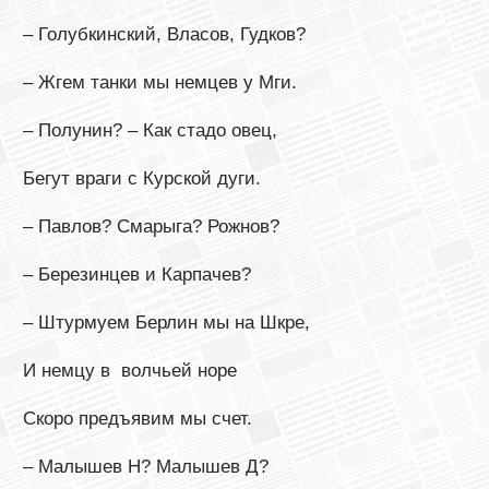
– Голубкинский, Власов, Гудков?
– Жгем танки мы немцев у Мги.
– Полунин? – Как стадо овец,
Бегут враги с Курской дуги.
– Павлов? Смарыга? Рожнов?
– Березинцев и Карпачев?
– Штурмуем Берлин мы на Шкре,
И немцу в волчьей норе
Скоро предъявим мы счет.
– Малышев Н? Малышев Д?