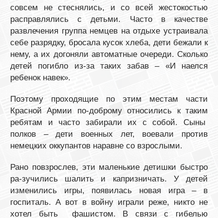
совсем не стеснялись, и со всей жестокостью
расправлялись с детьми. Часто в качестве
развлечения группа немцев на отдыхе устраивала
себе разрядку, бросала кусок хлеба, дети бежали к
нему, а их догоняли автоматные очереди. Сколько
детей погибло из-за таких забав – «И наелся
ребенок навек».
Поэтому проходящие по этим местам части
Красной Армии по-доброму относились к таким
ребятам и часто забирали их с собой. Сыны
полков – дети военных лет, воевали против
немецких оккупантов наравне со взрослыми.
Рано повзрослев, эти маленькие детишки быстро
ра-зучились шалить и капризничать. У детей
изменились игры, появилась новая игра – в
госпиталь. А вот в войну играли реже, никто не
хотел быть фашистом. В связи с гибелью