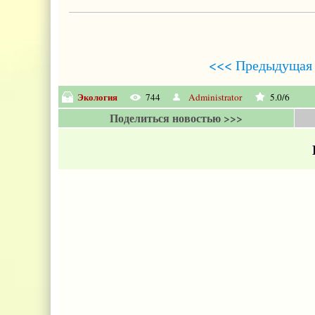
<<< Предыдущая 
Экология
744
Administrator
5.0
/
6
Поделиться новостью >>>
Е