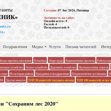
газеты
Сегодня:
07 Авг 2026, Пятница
ЕНИК»
Активность на сайте:
Онлайн всего:
4
Гостей:
4
andex.ru
Пользователей:
0
PDA)
Поздравления
Медиа
Услуги
Письма читателей
Интер
йская перепись населения
Политика
Люди труда
Национальные проекты
Работа вла
альное хозяйство
Лесное хозяйство
Дорожное хозяйство
Промышленная отрасль
 спорт
Из истории района
Праздники и поздравления
Патриотическое воспитание
П
РА
Другие новости
ТОП 30 новостей текущего месяца
ТОП 100 новостей за все 
ии "Сохраним лес 2020"