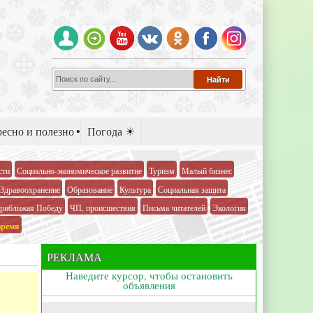
есно и полезно
Погода ☀
сти
Социально-экономическое развитие
Туризм
Малый бизнес
Здравоохранение
Образование
Культура
Социальная защита
риближая Победу
ЧП, происшествия
Письма читателей
Экология
время
РЕКЛАМА
Наведите курсор, чтобы остановить
объявления