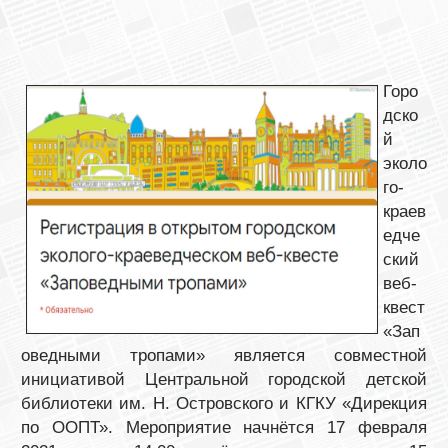
Горо
дско
й
эколо
го-
краев
едче
ский
веб-
квест
«Зап
оведными тропами» является совместной
инициативой Центральной городской детской
библиотеки им. Н. Островского и КГКУ «Дирекция
по ООПТ». Мероприятие начнётся 17 февраля