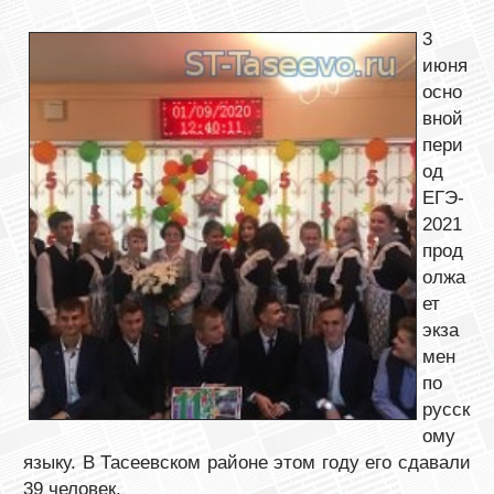
3
июня
осно
вной
пери
од
ЕГЭ-
2021
прод
олжа
ет
экза
мен
по
русск
ому
языку. В Тасеевском районе этом году его сдавали
39 человек.