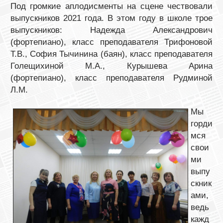
Под громкие аплодисменты на сцене чествовали
выпускников 2021 года. В этом году в школе трое
выпускников: Надежда Александрович
(фортепиано), класс преподавателя Трифоновой
Т.В., София Тычинина (баян), класс преподавателя
Голещихиной М.А., Курышева Арина
(фортепиано), класс преподавателя Рудминой
Л.М.
Мы
горди
мся
свои
ми
выпу
скник
ами,
ведь
кажд