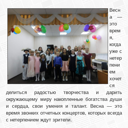
Весн
а —
это
врем
я,
когда
уже с
нетер
пени
ем
хочет
ся
делиться радостью творчества и дарить
окружающему миру накопленные богатства души
и сердца, свои умения и талант. Весна — это
время звонких отчетных концертов, которых всегда
с нетерпением ждут зрители.