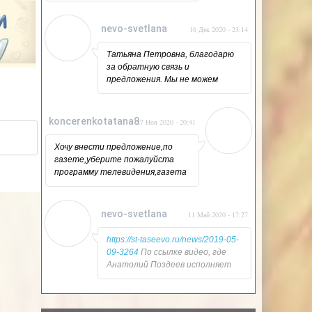
благородный и благодарный
труд! Любим! Ценим и страшно
nevo-svetlana
16 Дек 2020 - 23:14
гордимся! С удовольствием
купаемся в лучах твоей славы!
Татьяна Петровна, благодарю
Стихи от коллектива редакции
за обратную связь и
и много других слов еще
предложения. Мы не можем
прозвучат на главной сцене
убрать программу ТВ из газеты.
района! Спасибо, что ты есть!
Она нужна нашим подписчикам.
Мы проводили опрос. Большая
koncerenkotatana8
27 Ноя 2020 - 20:41
половина настаивала на том,
чтобы ТВ-программа осталась
Хочу внести предложение,по
на страницах газеты. Более
газете,уберите пожалуйста
того, мы печатаем программу
программу телевидения,газета
на 20 каналов, которые
намного дешевле будет! И
бесплатно люди смотрят в
подписчиков увеличится,это
цифровом вещании.
очень актуально. И ещё,если бы
nevo-svetlana
11 Май 2020 - 17:27
На страницах газеты мы всегда
газета была не предвзятой,с
пишем правду. Если вам
интересными статьями о
https://st-taseevo.ru/news/2019-05-
известны случаи обмана -
жителях района, с честным
09-3264
По ссылке видео, где
обратитесь в суд, главного
повествованием о событиях в
Анатолий Поздеев исполняет
редактора привлекут к
районе,это было бы здорово! Но
песню "Русский парень от пуль
ответственности. О людях мы
это наверно только в сказках
не бежит"
пишем в каждом номере. И вы
бывает,когда зло побеждается
тоже можете нам писать о
добром!