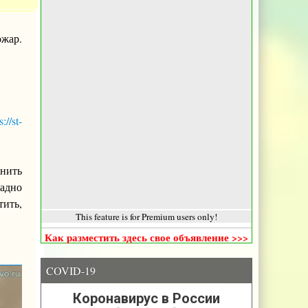
ожар.
s://st-
мнить
щадно
тить,
This feature is for Premium users only!
Как разместить здесь свое объявление >>>
COVID-19