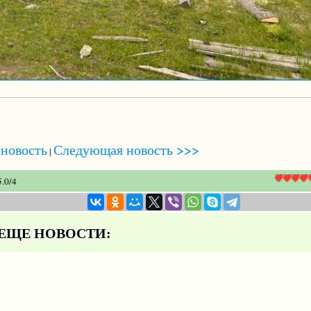
новость
Следующая новость >>>
|
5.0
/
4
ЩЕ НОВОСТИ: