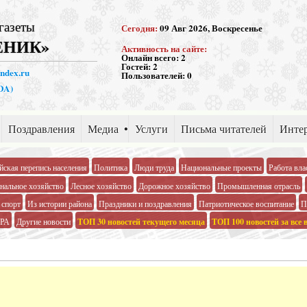
газеты
Сегодня:
09 Авг 2026, Воскресенье
ЕНИК»
Активность на сайте:
Онлайн всего:
2
Гостей:
2
andex.ru
Пользователей:
0
PDA)
Поздравления
Медиа
Услуги
Письма читателей
Интер
йская перепись населения
Политика
Люди труда
Национальные проекты
Работа вла
альное хозяйство
Лесное хозяйство
Дорожное хозяйство
Промышленная отрасль
 спорт
Из истории района
Праздники и поздравления
Патриотическое воспитание
П
РА
Другие новости
ТОП 30 новостей текущего месяца
ТОП 100 новостей за все 