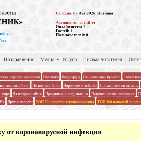
газеты
Сегодня:
07 Авг 2026, Пятница
ЕНИК»
Активность на сайте:
Онлайн всего:
1
Гостей:
1
andex.ru
Пользователей:
0
PDA)
Поздравления
Медиа
Услуги
Письма читателей
Интер
йская перепись населения
Политика
Люди труда
Национальные проекты
Работа вла
альное хозяйство
Лесное хозяйство
Дорожное хозяйство
Промышленная отрасль
 спорт
Из истории района
Праздники и поздравления
Патриотическое воспитание
П
РА
Другие новости
ТОП 30 новостей текущего месяца
ТОП 100 новостей за все 
ку от коронавирусной инфекции