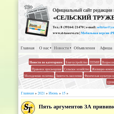
Официальный сайт редакции 
«СЕЛЬСКИЙ ТРУЖ
Тел.: 8 (39164) 21470 | e-mail:
seltrtas@y
www.st-taseevo.ru |
Мобильная версия (
Главная
О нас
Новости
Объявления
Афиша
Новости по категориям:
Благоустройство
ППМИ
Всеросси
Правовое просвещение
Сельское хозяйство
Жилищно-коммун
Молодежная политика
Занятость населения
Физическая культура и
ЦИФ
Главная
»
2021
»
Июнь
»
15
»
Пять аргументов ЗА привив