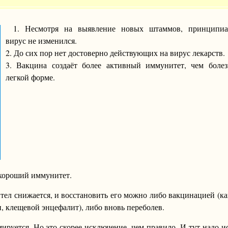
1. Несмотря на выявление новых штаммов, принципиа
вирус не изменился.
2. До сих пор нет достоверно действующих на вирус лекарств.
3. Вакцина создаёт более активный иммунитет, чем болез
легкой форме.
я хороший иммунитет.
ител снижается, и восстановить его можно либо вакцинацией (к
, клещевой энцефалит), либо вновь переболев.
ируется. Но это скорее исключение, чем правило. И тут надо и