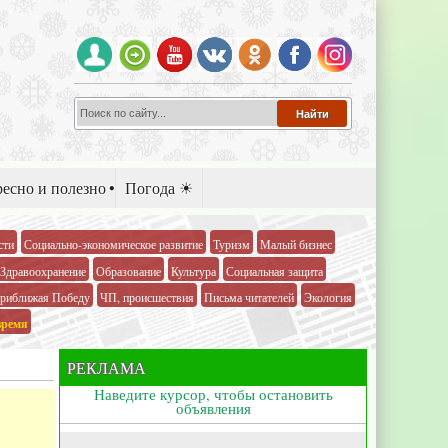
есно и полезно
Погода ☀
сти
Социально-экономическое развитие
Туризм
Малый бизнес
Здравоохранение
Образование
Культура
Социальная защита
риближая Победу
ЧП, происшествия
Письма читателей
Экология
время
РЕКЛАМА
Наведите курсор, чтобы остановить
объявления