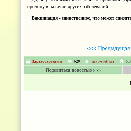
причину в наличии других заболеваний.
Вакцинация - единственное, что может снизит
<<< Предыдущая 
Здравоохранение
629
nevo-svetlana
5.0
Поделиться новостью >>>
Е