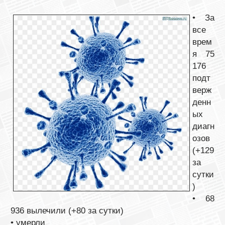
• За
все
врем
я 75
176
подт
верж
денн
ых
диагн
озов
(+129
за
сутки
)
• 68
936 вылечили (+80 за сутки)
• умерли