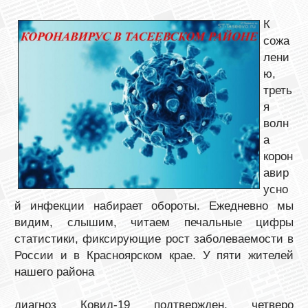
К
сожа
лени
ю,
треть
я
волн
а
корон
авир
усно
й инфекции набирает обороты. Ежедневно мы
видим, слышим, читаем печальные цифры
статистики, фиксирующие рост заболеваемости в
России и в Красноярском крае. У пяти жителей
нашего района
диагноз Ковид-19 подтвержден, четверо