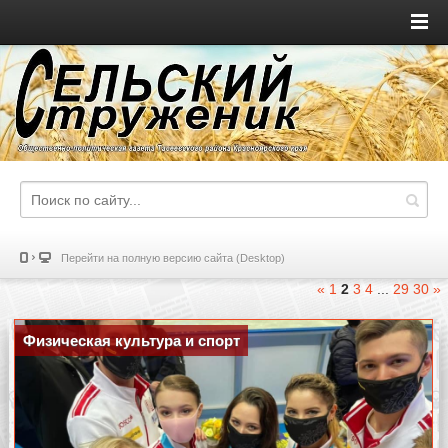
Перейти на полную версию сайта (Desktop)
«
1
2
3
4
...
29
30
»
Физическая культура и спорт